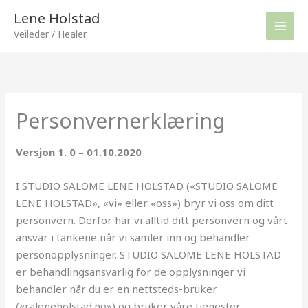
Hopp
Lene Holstad
rett
Veileder / Healer
til
innholdet
Personvernerklæring
Versjon 1. 0 – 01.10.2020
I STUDIO SALOME LENE HOLSTAD («STUDIO SALOME
LENE HOLSTAD», «vi» eller «oss») bryr vi oss om ditt
personvern. Derfor har vi alltid ditt personvern og vårt
ansvar i tankene når vi samler inn og behandler
personopplysninger. STUDIO SALOME LENE HOLSTAD
er behandlingsansvarlig for de opplysninger vi
behandler når du er en nettsteds-bruker
(«raleneholstad.no») og bruker våre tjenester.